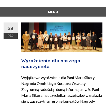
MENU
Skip
to
24
content
PAŹ
Wyróżnienie dla naszego
nauczyciela
Wyjątkowe wyróżnienie dla Pani Marii Sikory –
Nagroda Opolskiego Kuratora Oświaty
Z ogromną radością i dumą informujemy, że Pani
Maria Sikora, nauczycielka naszej szkoły, znalazła
się w zaszczytnym gronie laureatów Nagrody