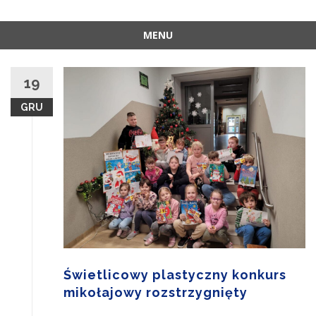
MENU
Skip
to
19
content
GRU
Świetlicowy plastyczny konkurs
mikołajowy rozstrzygnięty