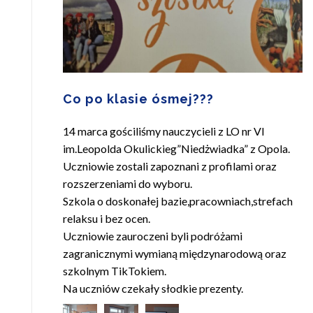
Co po klasie ósmej???
14 marca gościliśmy nauczycieli z LO nr Vl
im.Leopolda Okulickieg”Niedżwiadka” z Opola.
Uczniowie zostali zapoznani z profilami oraz
rozszerzeniami do wyboru.
Szkola o doskonałej bazie,pracowniach,strefach
relaksu i bez ocen.
Uczniowie zauroczeni byli podróżami
zagranicznymi wymianą międzynarodową oraz
szkolnym TikTokiem.
Na uczniów czekały słodkie prezenty.