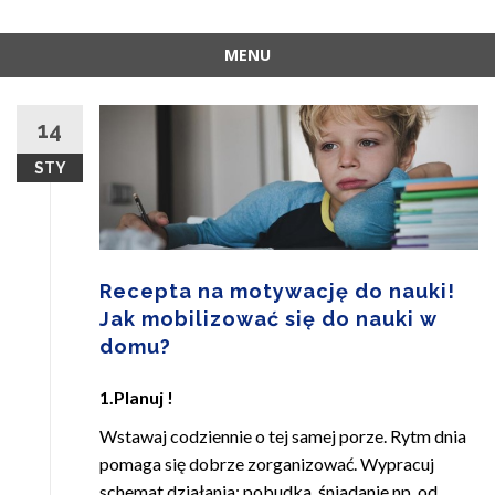
MENU
Skip
to
14
content
STY
Recepta na motywację do nauki!
Jak mobilizować się do nauki w
domu?
1.Planuj !
Wstawaj codziennie o tej samej porze. Rytm dnia
pomaga się dobrze zorganizować. Wypracuj
schemat działania: pobudka, śniadanie np. od