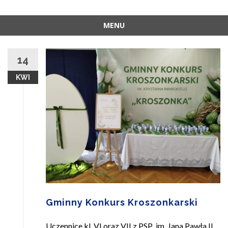
MENU
Skip
to
14
content
KWI
Gminny Konkurs Kroszonkarski
Uczennice kl. VI oraz VII z PSP im. Jana Pawła II